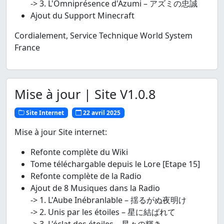
-> 3. L'Omniprésence d'Azumi – アズミの忠誠
Ajout du Support Minecraft
Cordialement, Service Technique World System
France
Mise à jour | Site V1.0.8
Site Internet
22 avril 2025
Mise à jour Site internet:
Refonte complète du Wiki
Tome téléchargable depuis le Lore [Etape 15]
Refonte complète de la Radio
Ajout de 8 Musiques dans la Radio
-> 1. L'Aube Inébranlable – 揺るがぬ夜明け
-> 2. Unis par les étoiles – 星に結ばれて
-> 3. L'éclat des étoiles – 星々の輝き