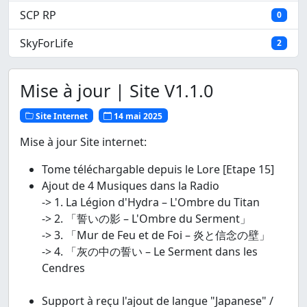
SCP RP
0
SkyForLife
2
Mise à jour | Site V1.1.0
Site Internet
14 mai 2025
Mise à jour Site internet:
Tome téléchargable depuis le Lore [Etape 15]
Ajout de 4 Musiques dans la Radio
-> 1. La Légion d'Hydra – L'Ombre du Titan
-> 2. 「誓いの影 – L'Ombre du Serment」
-> 3. 「Mur de Feu et de Foi – 炎と信念の壁」
-> 4. 「灰の中の誓い – Le Serment dans les
Cendres
Support à reçu l'ajout de langue "Japanese" /