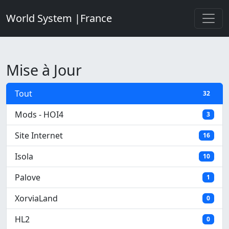
World System |France
Mise à Jour
Tout
32
Mods - HOI4
3
Site Internet
16
Isola
10
Palove
1
XorviaLand
0
HL2
0